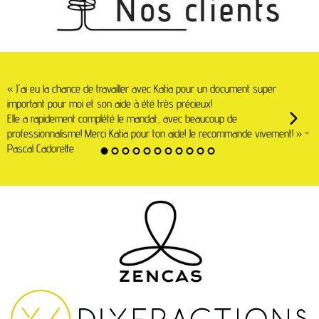
«
« J'ai eu la chance de travailler avec Katia pour un document super
l
important pour moi et son aide à été très précieux!
q
Elle a rapidement complété le mandat, avec beaucoup de
s
professionnalisme! Merci Katia pour ton aide! Je recommande vivement! » -
d
Pascal Cadorette
c